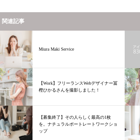
関連記事
Miura Maki Service
【Work】フリーランスWebデザイナー冨
樫ひかるさんを撮影しました！
【募集終了】その人らしく最高の1枚
を。ナチュラルポートレートワークショ
ップ