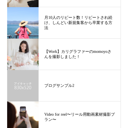
月10人のリピート数！リピートされ続
け、しんどい新規集客から卒業する方
法
【Work】カリグラファーのmomoyoさ
んを撮影しました！
ブログサンプル2
Video for reel〜リール用動画素材撮影プ
ラン〜